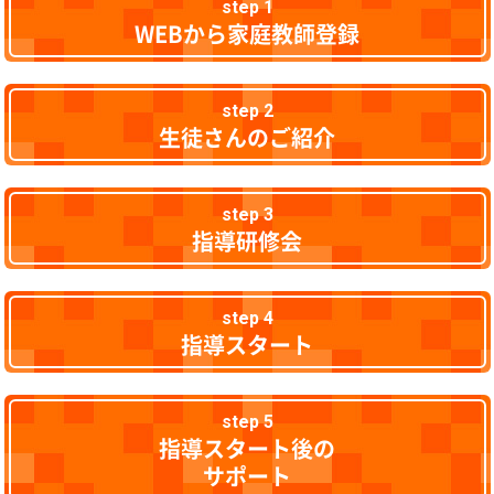
step 1
WEBから家庭教師登録
step 2
生徒さんのご紹介
step 3
指導研修会
step 4
指導スタート
step 5
指導スタート後の
サポート