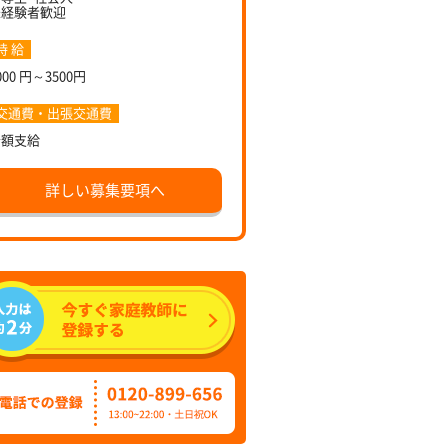
未経験者歓迎
時 給
000 円～3500円
交通費・出張交通費
全額支給
詳しい募集要項へ