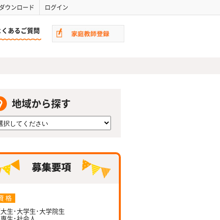
ダウンロード
ログイン
よくあるご質問
地域から探す
資 格
大生･大学生･大学院生
専生･社会人