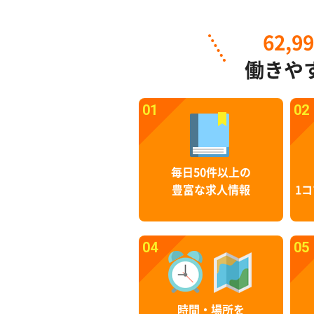
62,9
働きや
01
02
毎日50件以上の
豊富な求人情報
1コ
04
05
時間・場所を