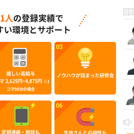
91人
の登録実績で
すい環境とサポート
03
嬉しい高給与
ノウハウが詰まった研修会
マ 2,625円~4,875円
※1
コマ90分の場合
06
定期連絡・相談も
生徒さんとの相性も