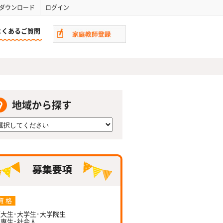
ダウンロード
ログイン
よくあるご質問
地域から探す
資 格
大生･大学生･大学院生
専生･社会人