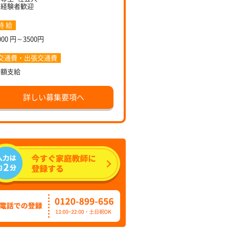
未経験者歓迎
時 給
000 円～3500円
交通費・出張交通費
全額支給
詳しい募集要項へ