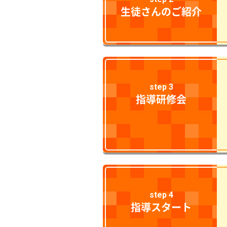
生徒さんのご紹介
step 3
指導研修会
step 4
指導スタート