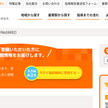
ラン
特集記事
会社案内
お問い合わせ
指導報告書送信フォーム
書類
地域から探す
最寄駅から探す
指導までの流れ
No16692）
います。家
た求人情報
短
高