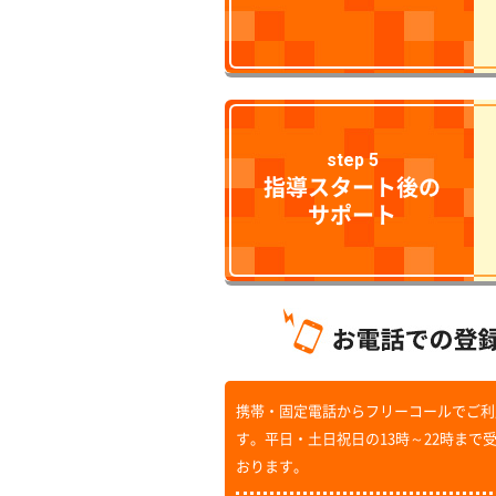
step 5
指導スタート後の
サポート
携帯・固定電話からフリーコールでご利
す。平日・土日祝日の13時～22時まで
おります。