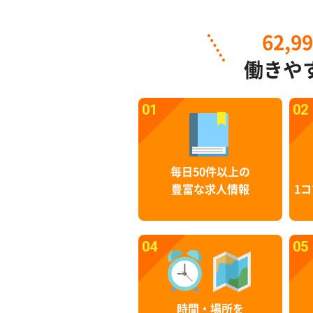
62,9
働きや
01
02
毎日50件以上の
豊富な求人情報
1コ
04
05
時間・場所を