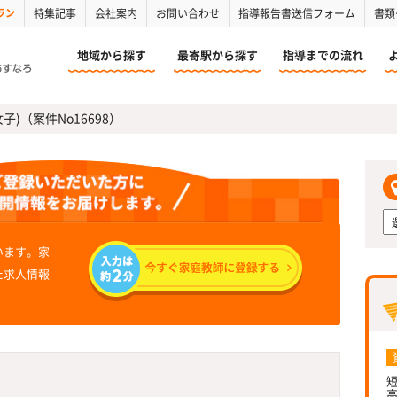
ラン
特集記事
会社案内
お問い合わせ
指導報告書送信フォーム
書類
地域から探す
最寄駅から探す
指導までの流れ
女子)（案件No16698）
います。家
た求人情報
短
高