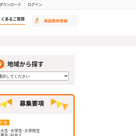
ダウンロード
ログイン
よくあるご質問
地域から探す
資 格
大生･大学生･大学院生
専生･社会人