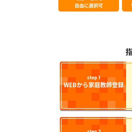
自由に選択可
step 1
WEBから家庭教師登録
step 2