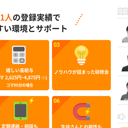
91人
の登録実績で
すい環境とサポート
03
嬉しい高給与
ノウハウが詰まった研修会
マ 2,625円~4,875円
※1
コマ90分の場合
06
定期連絡・相談も
生徒さんとの相性も