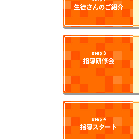
生徒さんのご紹介
step 3
指導研修会
step 4
指導スタート