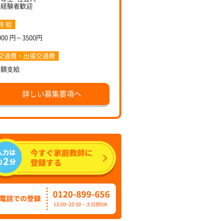
未経験者歓迎
時 給
000 円～3500円
交通費・出張交通費
全額支給
詳しい募集要項へ