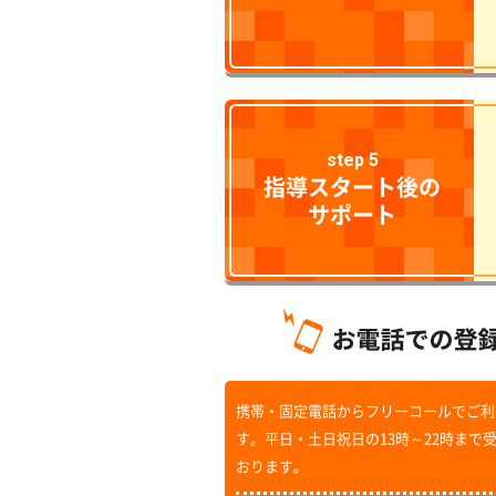
step 5
指導スタート後の
サポート
携帯・固定電話からフリーコールでご利
す。平日・土日祝日の13時～22時まで
おります。