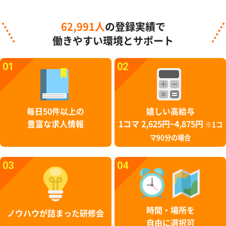
62,991人
の登録実績で
働きやすい環境とサポート
01
02
毎日50件以上の
嬉しい高給与
豊富な求人情報
1コマ 2,625円~4,875円
※1コ
マ90分の場合
03
04
時間・場所を
ノウハウが詰まった研修会
自由に選択可