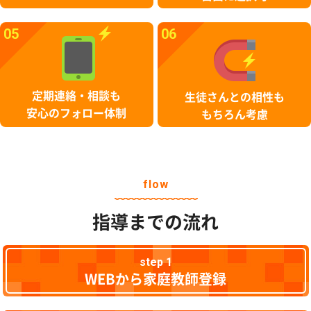
05
06
定期連絡・相談も
生徒さんとの相性も
安心のフォロー体制
もちろん考慮
flow
指導までの流れ
step 1
WEBから家庭教師登録