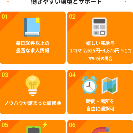
働きやすい環境とサポート
01
02
毎日50件以上の
嬉しい高給与
豊富な求人情報
1コマ 2,625円~4,875円
※1コ
マ90分の場合
03
04
時間・場所を
ノウハウが詰まった研修会
自由に選択可
05
06