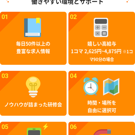
働きやすい環境とサポート
01
02
毎日50件以上の
嬉しい高給与
豊富な求人情報
1コマ 2,625円~4,875円
※1コ
マ90分の場合
03
04
時間・場所を
ノウハウが詰まった研修会
自由に選択可
05
06