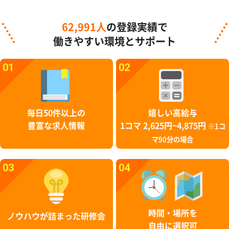
62,991人
の登録実績で
働きやすい環境とサポート
01
02
毎日50件以上の
嬉しい高給与
豊富な求人情報
1コマ 2,625円~4,875円
※1コ
マ90分の場合
03
04
時間・場所を
ノウハウが詰まった研修会
自由に選択可