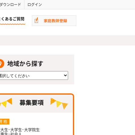
ダウンロード
ログイン
よくあるご質問
地域から探す
資 格
大生･大学生･大学院生
専生･社会人