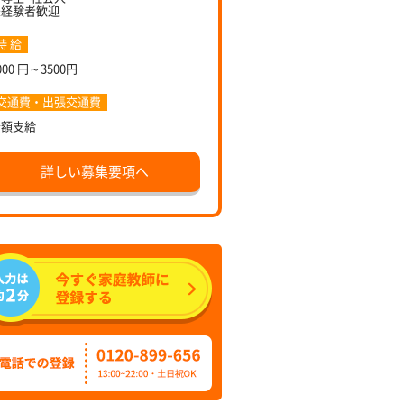
未経験者歓迎
時 給
000 円～3500円
交通費・出張交通費
全額支給
詳しい募集要項へ