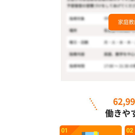
家庭教
62,9
働きや
01
02