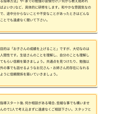
る指導方法」や｢家での勉強の習慣付け｣｢何から教え始めれ
ばよいか｣など、具体的に研修をします。和やかな雰囲気なの
で、途中分からないことや不安なことがあったときはどんな
ことでも遠慮なく聞いて下さい。
目的は「お子さんの成績を上げること」ですが、大切なのは
人間性です。生徒さんのことを理解し、自分のことも理解し
てもらい信頼を築きましょう。共通点を見つけたり、勉強以
外の事でも話せるようなお兄さん・お姉さん的存在になれる
ように信頼関係を築いていきましょう。
指導スタート後､何か相談がある場合､些細な事でも構いませ
んので1人で考え込まずに遠慮なくご相談下さい。スタッフと