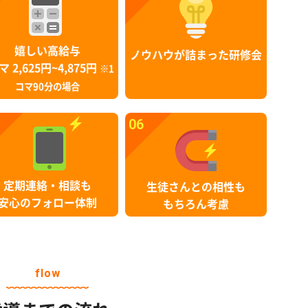
嬉しい高給与
ノウハウが詰まった研修会
マ 2,625円~4,875円
※1
コマ90分の場合
06
定期連絡・相談も
生徒さんとの相性も
安心のフォロー体制
もちろん考慮
flow