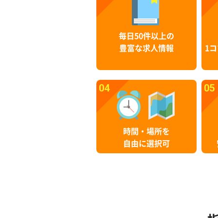
毎日50件以上の
豊富な求人情報
1コ
04
05
時間・場所を
自由に選択可