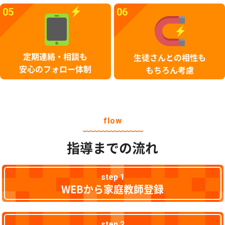
05
06
定期連絡・相談も
生徒さんとの相性も
安心のフォロー体制
もちろん考慮
flow
指導までの流れ
step 1
WEBから家庭教師登録
step 2