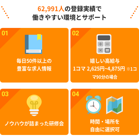
62,991人
の登録実績で
働きやすい環境とサポート
01
02
毎日50件以上の
嬉しい高給与
豊富な求人情報
1コマ 2,625円~4,875円
※1コ
マ90分の場合
03
04
時間・場所を
ノウハウが詰まった研修会
自由に選択可