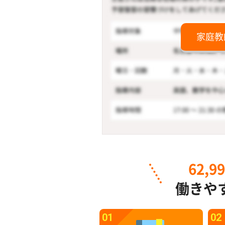
家庭教
62,9
働きや
01
02