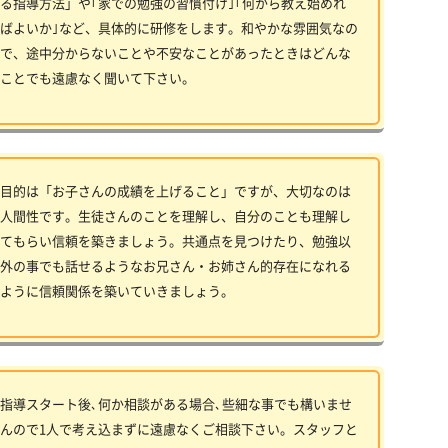
る指導方法」や｢家での勉強の習慣付け｣｢何から教え始めれ
ばよいか｣など、具体的に研修をします。和やかな雰囲気なの
で、途中分からないことや不安なことがあったときはどんな
ことでも遠慮なく聞いて下さい。
目的は「お子さんの成績を上げること」ですが、大切なのは
人間性です。生徒さんのことを理解し、自分のことも理解し
てもらい信頼を築きましょう。共通点を見つけたり、勉強以
外の事でも話せるようなお兄さん・お姉さん的存在になれる
ように信頼関係を築いていきましょう。
指導スタート後､何か相談がある場合､些細な事でも構いませ
んので1人で考え込まずに遠慮なくご相談下さい。スタッフと