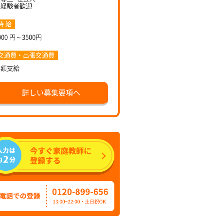
未経験者歓迎
時 給
000 円～3500円
交通費・出張交通費
全額支給
詳しい募集要項へ