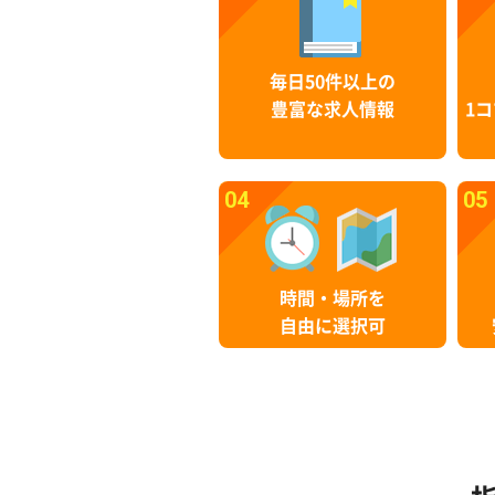
毎日50件以上の
豊富な求人情報
1コ
04
05
時間・場所を
自由に選択可