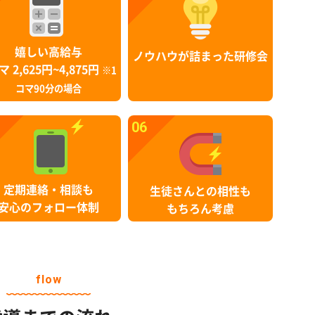
嬉しい高給与
ノウハウが詰まった研修会
マ 2,625円~4,875円
※1
コマ90分の場合
06
定期連絡・相談も
生徒さんとの相性も
安心のフォロー体制
もちろん考慮
flow