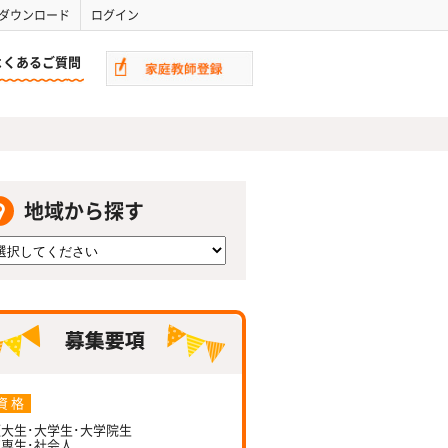
ダウンロード
ログイン
よくあるご質問
地域から探す
資 格
大生･大学生･大学院生
専生･社会人