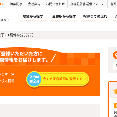
ラン
特集記事
会社案内
お問い合わせ
指導報告書送信フォーム
書類
地域から探す
最寄駅から探す
指導までの流れ
子)（案件No26077）
います。家
た求人情報
短
高