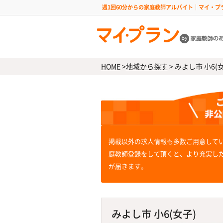
週1回60分からの家庭教師アルバイト｜マイ・プ
HOME
>
地域から探す
>
みよし市 小6(女
掲載以外の求人情報も多数ご用意して
庭教師登録をして頂くと、より充実し
が届きます。
みよし市 小6(女子)