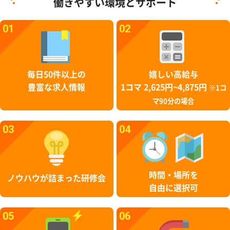
働きやすい環境とサポート
01
02
毎日50件以上の
嬉しい高給与
豊富な求人情報
1コマ 2,625円~4,875円
※1コ
マ90分の場合
03
04
時間・場所を
ノウハウが詰まった研修会
自由に選択可
05
06