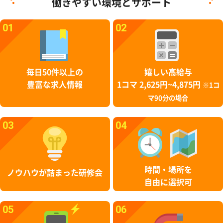
働きやすい環境とサポート
01
02
毎日50件以上の
嬉しい高給与
豊富な求人情報
1コマ 2,625円~4,875円
※1コ
マ90分の場合
03
04
時間・場所を
ノウハウが詰まった研修会
自由に選択可
05
06