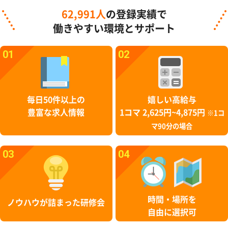
62,991人
の登録実績で
働きやすい環境とサポート
01
02
毎日50件以上の
嬉しい高給与
豊富な求人情報
1コマ 2,625円~4,875円
※1コ
マ90分の場合
03
04
時間・場所を
ノウハウが詰まった研修会
自由に選択可