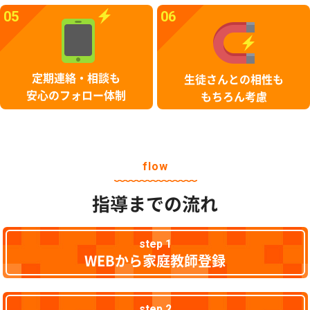
05
06
定期連絡・相談も
生徒さんとの相性も
安心のフォロー体制
もちろん考慮
flow
指導までの流れ
step 1
WEBから家庭教師登録
step 2