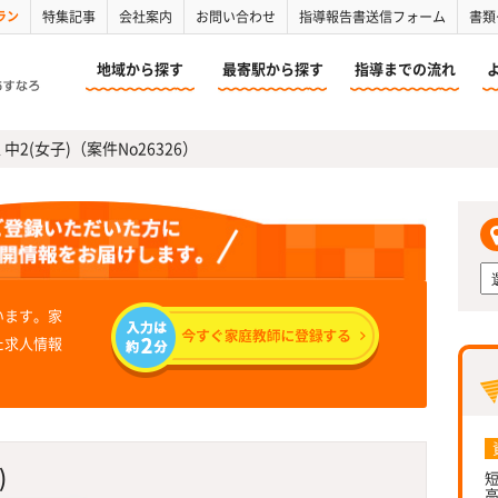
ラン
特集記事
会社案内
お問い合わせ
指導報告書送信フォーム
書類
地域から探す
最寄駅から探す
指導までの流れ
2(女子)（案件No26326）
います。家
た求人情報
)
短
高