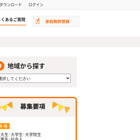
ダウンロード
ログイン
よくあるご質問
地域から探す
資 格
大生･大学生･大学院生
専生･社会人