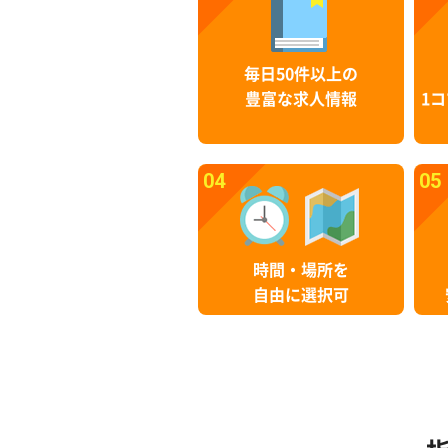
毎日50件以上の
豊富な求人情報
1コ
04
05
時間・場所を
自由に選択可