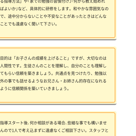
る指導方法」や｢家での勉強の習慣付け｣｢何から教え始めれ
ばよいか｣など、具体的に研修をします。和やかな雰囲気なの
で、途中分からないことや不安なことがあったときはどんな
ことでも遠慮なく聞いて下さい。
目的は「お子さんの成績を上げること」ですが、大切なのは
人間性です。生徒さんのことを理解し、自分のことも理解し
てもらい信頼を築きましょう。共通点を見つけたり、勉強以
外の事でも話せるようなお兄さん・お姉さん的存在になれる
ように信頼関係を築いていきましょう。
指導スタート後､何か相談がある場合､些細な事でも構いませ
んので1人で考え込まずに遠慮なくご相談下さい。スタッフと