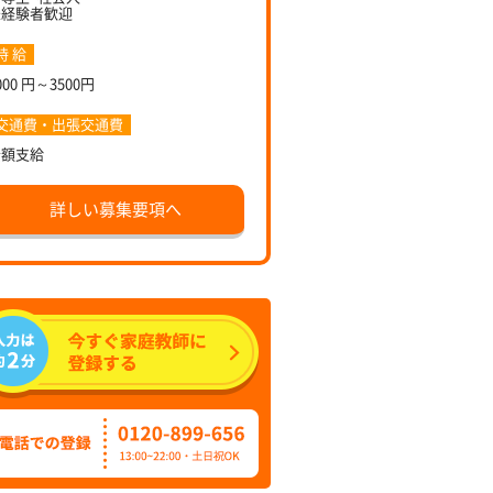
未経験者歓迎
時 給
000 円～3500円
交通費・出張交通費
全額支給
詳しい募集要項へ