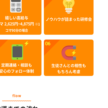
嬉しい高給与
ノウハウが詰まった研修会
マ 2,625円~4,875円
※1
コマ90分の場合
06
定期連絡・相談も
生徒さんとの相性も
安心のフォロー体制
もちろん考慮
flow