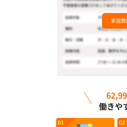
家庭教
62,9
働きや
01
02