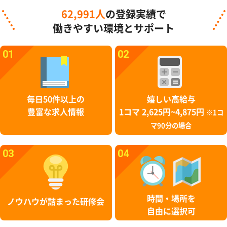
62,991人
の登録実績で
働きやすい環境とサポート
01
02
毎日50件以上の
嬉しい高給与
豊富な求人情報
1コマ 2,625円~4,875円
※1コ
マ90分の場合
03
04
時間・場所を
ノウハウが詰まった研修会
自由に選択可