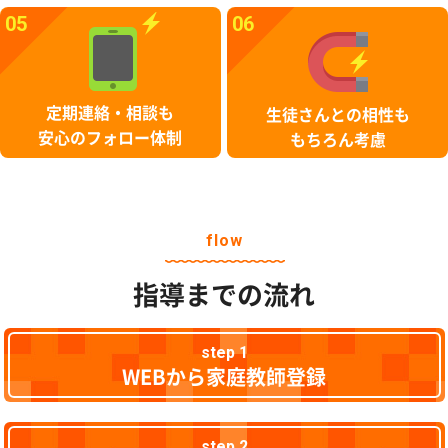
05
06
定期連絡・相談も
生徒さんとの相性も
安心のフォロー体制
もちろん考慮
flow
指導までの流れ
step 1
WEBから家庭教師登録
step 2