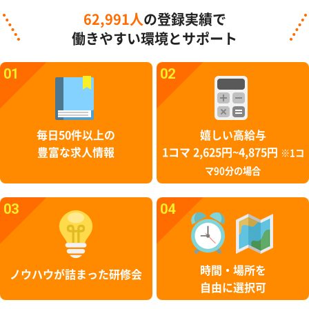
62,991人
の登録実績で
働きやすい環境とサポート
01
02
毎日50件以上の
嬉しい高給与
豊富な求人情報
1コマ 2,625円~4,875円
※1コ
マ90分の場合
03
04
時間・場所を
ノウハウが詰まった研修会
自由に選択可