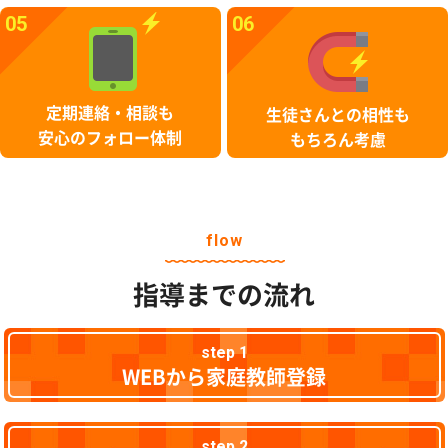
05
06
定期連絡・相談も
生徒さんとの相性も
安心のフォロー体制
もちろん考慮
flow
指導までの流れ
step 1
WEBから家庭教師登録
step 2