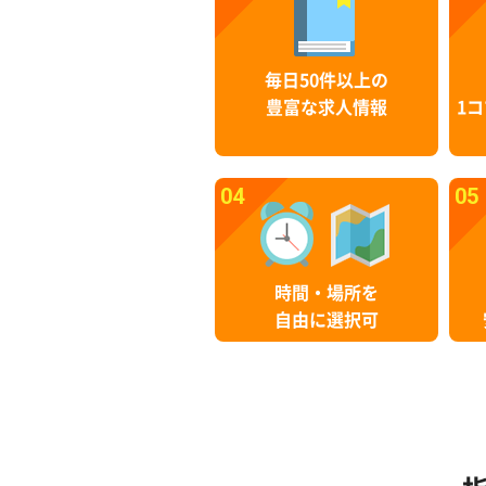
毎日50件以上の
豊富な求人情報
1コ
04
05
時間・場所を
自由に選択可