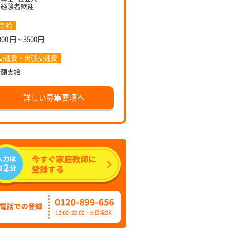
未経験者歓迎
時 給
000 円～3500円
交通費・出張交通費
全額支給
詳しい募集要項へ