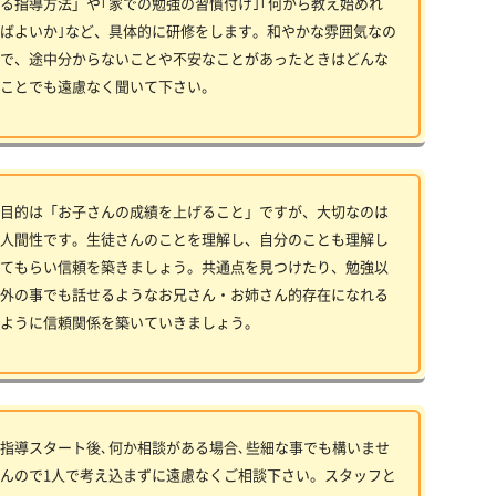
る指導方法」や｢家での勉強の習慣付け｣｢何から教え始めれ
ばよいか｣など、具体的に研修をします。和やかな雰囲気なの
で、途中分からないことや不安なことがあったときはどんな
ことでも遠慮なく聞いて下さい。
目的は「お子さんの成績を上げること」ですが、大切なのは
人間性です。生徒さんのことを理解し、自分のことも理解し
てもらい信頼を築きましょう。共通点を見つけたり、勉強以
外の事でも話せるようなお兄さん・お姉さん的存在になれる
ように信頼関係を築いていきましょう。
指導スタート後､何か相談がある場合､些細な事でも構いませ
んので1人で考え込まずに遠慮なくご相談下さい。スタッフと