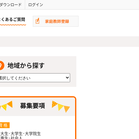
ダウンロード
ログイン
よくあるご質問
地域から探す
資 格
大生･大学生･大学院生
専生･社会人