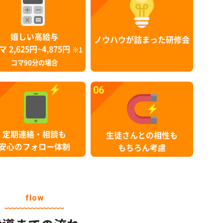
嬉しい高給与
ノウハウが詰まった研修会
マ 2,625円~4,875円
※1
コマ90分の場合
06
定期連絡・相談も
生徒さんとの相性も
安心のフォロー体制
もちろん考慮
flow