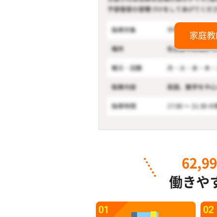
家庭教
62,9
働きや
01
02