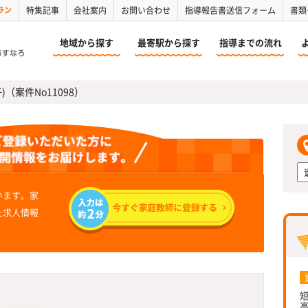
ラン
特集記事
会社案内
お問い合わせ
指導報告書送信フォーム
書類
地域から探す
最寄駅から探す
指導までの流れ
)（案件No11098）
います。家
た求人情報
短
高