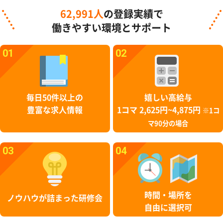
62,991人
の登録実績で
働きやすい環境とサポート
01
02
毎日50件以上の
嬉しい高給与
豊富な求人情報
1コマ 2,625円~4,875円
※1コ
マ90分の場合
03
04
時間・場所を
ノウハウが詰まった研修会
自由に選択可