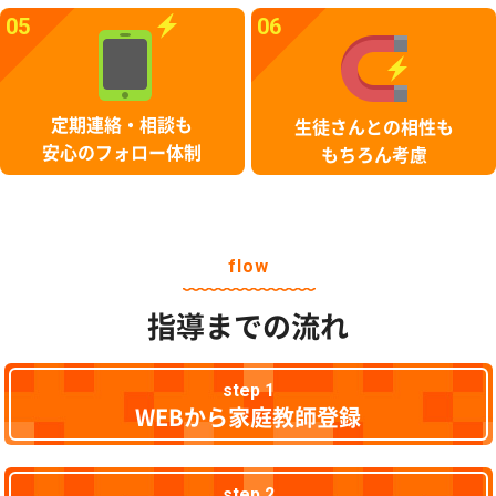
05
06
定期連絡・相談も
生徒さんとの相性も
安心のフォロー体制
もちろん考慮
flow
指導までの流れ
step 1
WEBから家庭教師登録
step 2