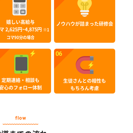
嬉しい高給与
ノウハウが詰まった研修会
マ 2,625円~4,875円
※1
コマ90分の場合
06
定期連絡・相談も
生徒さんとの相性も
安心のフォロー体制
もちろん考慮
flow