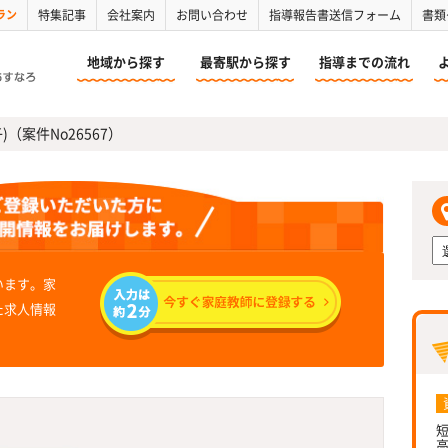
ラン
特集記事
会社案内
お問い合わせ
指導報告書送信フォーム
書類
地域から探す
最寄駅から探す
指導までの流れ
)（案件No26567）
います。家
た求人情報
短
高