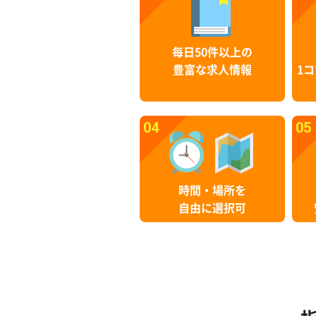
毎日50件以上の
豊富な求人情報
1コ
04
05
時間・場所を
自由に選択可