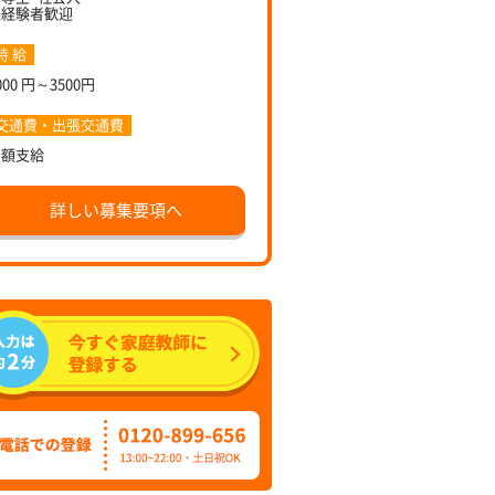
未経験者歓迎
時 給
000 円～3500円
交通費・出張交通費
全額支給
詳しい募集要項へ