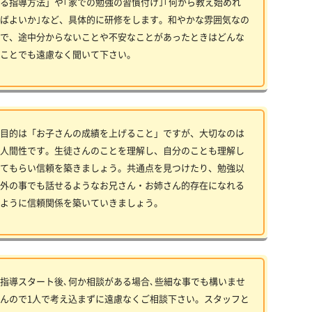
る指導方法」や｢家での勉強の習慣付け｣｢何から教え始めれ
ばよいか｣など、具体的に研修をします。和やかな雰囲気なの
で、途中分からないことや不安なことがあったときはどんな
ことでも遠慮なく聞いて下さい。
目的は「お子さんの成績を上げること」ですが、大切なのは
人間性です。生徒さんのことを理解し、自分のことも理解し
てもらい信頼を築きましょう。共通点を見つけたり、勉強以
外の事でも話せるようなお兄さん・お姉さん的存在になれる
ように信頼関係を築いていきましょう。
指導スタート後､何か相談がある場合､些細な事でも構いませ
んので1人で考え込まずに遠慮なくご相談下さい。スタッフと