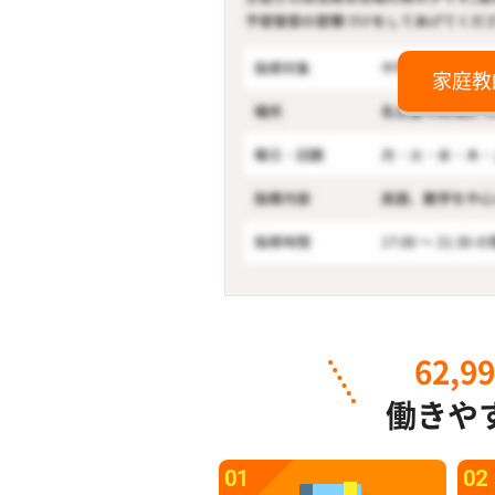
家庭教
62,9
働きや
01
02