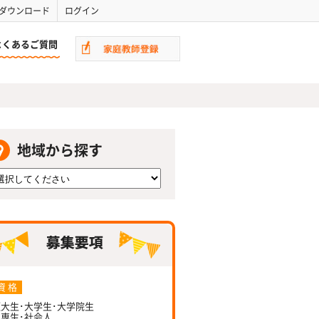
ダウンロード
ログイン
よくあるご質問
地域から探す
資 格
大生･大学生･大学院生
専生･社会人