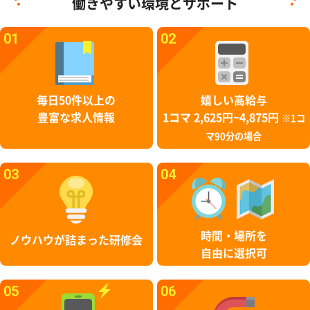
働きやすい環境とサポート
01
02
毎日50件以上の
嬉しい高給与
豊富な求人情報
1コマ 2,625円~4,875円
※1コ
マ90分の場合
03
04
時間・場所を
ノウハウが詰まった研修会
自由に選択可
05
06