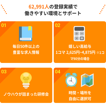
62,991人
の登録実績で
働きやすい環境とサポート
01
02
毎日50件以上の
嬉しい高給与
豊富な求人情報
1コマ 2,625円~4,875円
※1コ
マ90分の場合
03
04
時間・場所を
ノウハウが詰まった研修会
自由に選択可