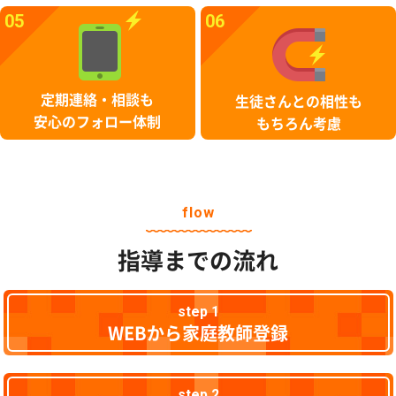
05
06
定期連絡・相談も
生徒さんとの相性も
安心のフォロー体制
もちろん考慮
flow
指導までの流れ
step 1
WEBから家庭教師登録
step 2