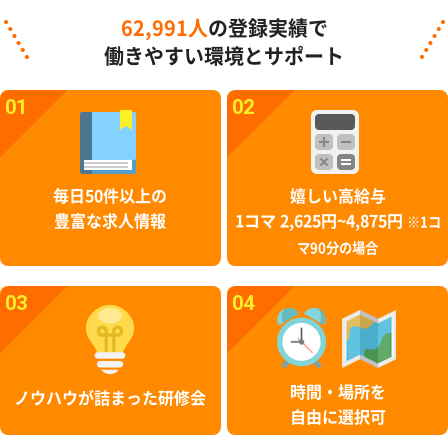
62,991人
の登録実績で
働きやすい環境とサポート
01
02
毎日50件以上の
嬉しい高給与
豊富な求人情報
1コマ 2,625円~4,875円
※1コ
マ90分の場合
03
04
時間・場所を
ノウハウが詰まった研修会
自由に選択可