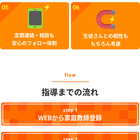
05
06
定期連絡・相談も
生徒さんとの相性も
安心のフォロー体制
もちろん考慮
flow
指導までの流れ
step 1
WEBから家庭教師登録
step 2