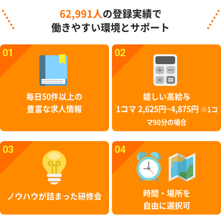
62,991人
の登録実績で
働きやすい環境とサポート
01
02
毎日50件以上の
嬉しい高給与
豊富な求人情報
1コマ 2,625円~4,875円
※1コ
マ90分の場合
03
04
時間・場所を
ノウハウが詰まった研修会
自由に選択可