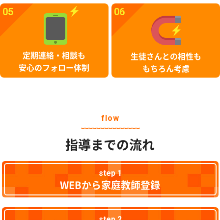
05
06
定期連絡・相談も
生徒さんとの相性も
安心のフォロー体制
もちろん考慮
flow
指導までの流れ
step 1
WEBから家庭教師登録
step 2