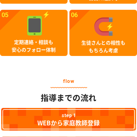
05
06
定期連絡・相談も
生徒さんとの相性も
安心のフォロー体制
もちろん考慮
flow
指導までの流れ
step 1
WEBから家庭教師登録