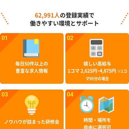
62,991人
の登録実績で
働きやすい環境とサポート
01
02
毎日50件以上の
嬉しい高給与
豊富な求人情報
1コマ 2,625円~4,875円
※1コ
マ90分の場合
03
04
時間・場所を
ノウハウが詰まった研修会
自由に選択可