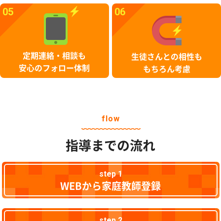
05
06
定期連絡・相談も
生徒さんとの相性も
安心のフォロー体制
もちろん考慮
flow
指導までの流れ
step 1
WEBから家庭教師登録
step 2