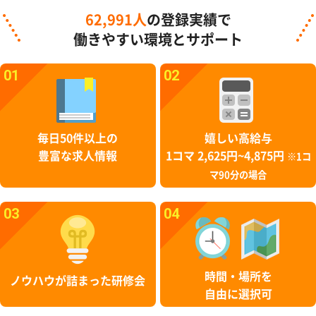
62,991人
の登録実績で
働きやすい環境とサポート
01
02
毎日50件以上の
嬉しい高給与
豊富な求人情報
1コマ 2,625円~4,875円
※1コ
マ90分の場合
03
04
時間・場所を
ノウハウが詰まった研修会
自由に選択可