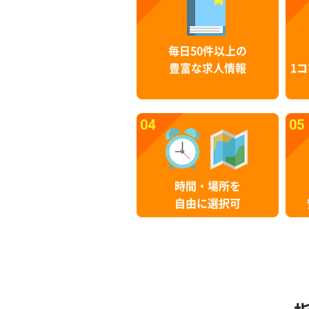
毎日50件以上の
豊富な求人情報
1コ
04
05
時間・場所を
自由に選択可