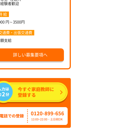
未経験者歓迎
時 給
000 円～3500円
交通費・出張交通費
全額支給
詳しい募集要項へ