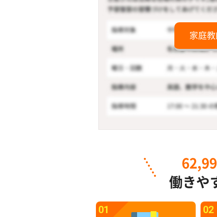
家庭教
62,9
働きや
01
02