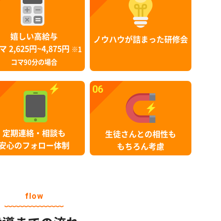
嬉しい高給与
ノウハウが詰まった研修会
マ 2,625円~4,875円
※1
コマ90分の場合
06
定期連絡・相談も
生徒さんとの相性も
安心のフォロー体制
もちろん考慮
flow