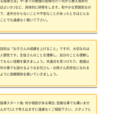
る指導方法」や｢家での勉強の習慣付け｣｢何から教え始めれ
ばよいか｣など、具体的に研修をします。和やかな雰囲気なの
で、途中分からないことや不安なことがあったときはどんな
ことでも遠慮なく聞いて下さい。
目的は「お子さんの成績を上げること」ですが、大切なのは
人間性です。生徒さんのことを理解し、自分のことも理解し
てもらい信頼を築きましょう。共通点を見つけたり、勉強以
外の事でも話せるようなお兄さん・お姉さん的存在になれる
ように信頼関係を築いていきましょう。
指導スタート後､何か相談がある場合､些細な事でも構いませ
んので1人で考え込まずに遠慮なくご相談下さい。スタッフと