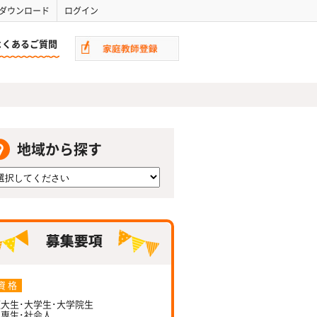
ダウンロード
ログイン
よくあるご質問
地域から探す
資 格
大生･大学生･大学院生
専生･社会人