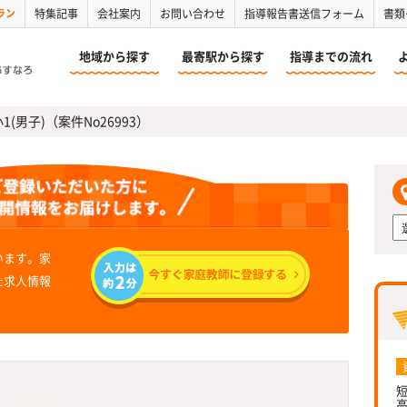
ラン
特集記事
会社案内
お問い合わせ
指導報告書送信フォーム
書類
地域から探す
最寄駅から探す
指導までの流れ
(男子)（案件No26993）
います。家
た求人情報
短
高