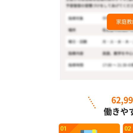
家庭教
62,9
働きや
01
02