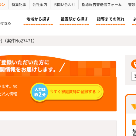
ラン
特集記事
会社案内
お問い合わせ
指導報告書送信フォーム
書類
地域から探す
最寄駅から探す
指導までの流れ
)（案件No27471）
います。家
た求人情報
短
高