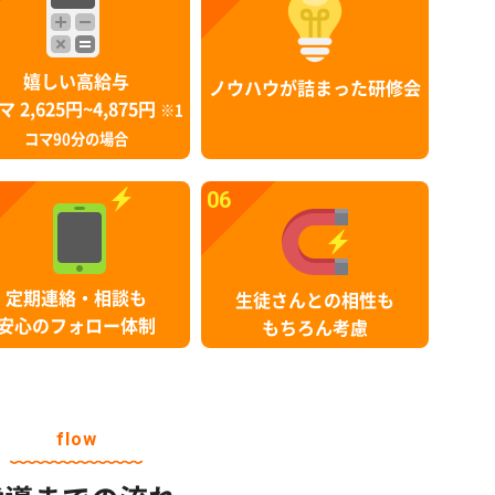
嬉しい高給与
ノウハウが詰まった研修会
マ 2,625円~4,875円
※1
コマ90分の場合
06
定期連絡・相談も
生徒さんとの相性も
安心のフォロー体制
もちろん考慮
flow