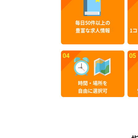
毎日50件以上の
豊富な求人情報
1コ
04
05
時間・場所を
自由に選択可