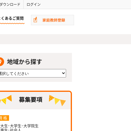
ダウンロード
ログイン
よくあるご質問
地域から探す
資 格
大生･大学生･大学院生
専生･社会人