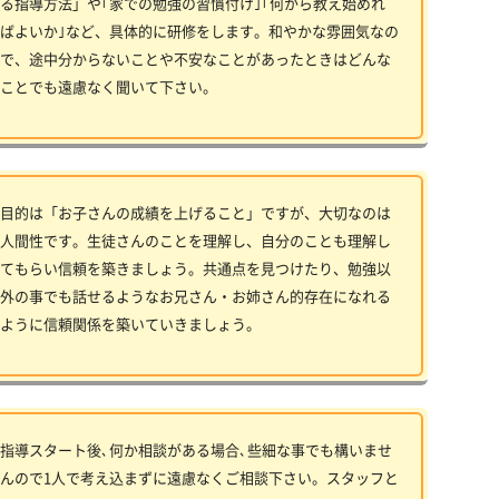
る指導方法」や｢家での勉強の習慣付け｣｢何から教え始めれ
ばよいか｣など、具体的に研修をします。和やかな雰囲気なの
で、途中分からないことや不安なことがあったときはどんな
ことでも遠慮なく聞いて下さい。
目的は「お子さんの成績を上げること」ですが、大切なのは
人間性です。生徒さんのことを理解し、自分のことも理解し
てもらい信頼を築きましょう。共通点を見つけたり、勉強以
外の事でも話せるようなお兄さん・お姉さん的存在になれる
ように信頼関係を築いていきましょう。
指導スタート後､何か相談がある場合､些細な事でも構いませ
んので1人で考え込まずに遠慮なくご相談下さい。スタッフと