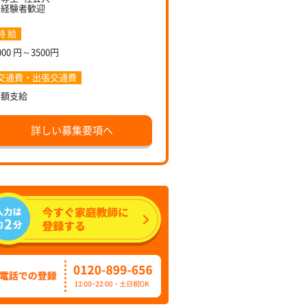
未経験者歓迎
時 給
000 円～3500円
交通費・出張交通費
全額支給
詳しい募集要項へ