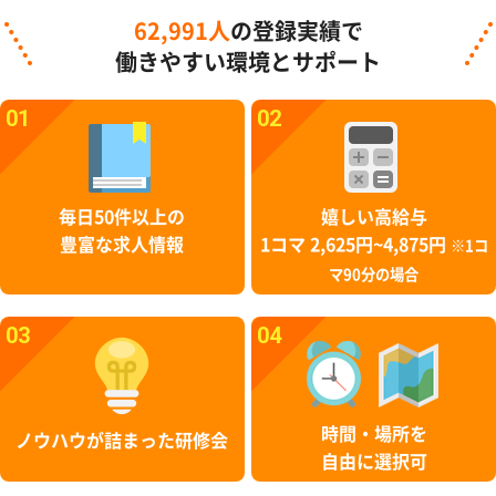
62,991人
の登録実績で
働きやすい環境とサポート
01
02
毎日50件以上の
嬉しい高給与
豊富な求人情報
1コマ 2,625円~4,875円
※1コ
マ90分の場合
03
04
時間・場所を
ノウハウが詰まった研修会
自由に選択可