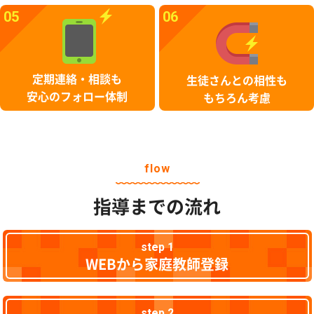
05
06
定期連絡・相談も
生徒さんとの相性も
安心のフォロー体制
もちろん考慮
flow
指導までの流れ
step 1
WEBから家庭教師登録
step 2