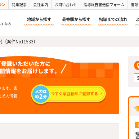
ラン
特集記事
会社案内
お問い合わせ
指導報告書送信フォーム
書類
地域から探す
最寄駅から探す
指導までの流れ
)（案件No11533）
います。家
た求人情報
短
高