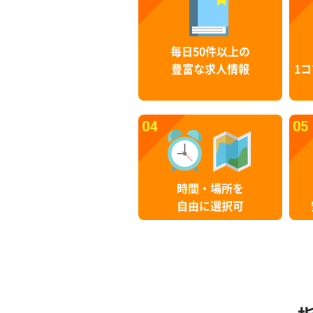
毎日50件以上の
豊富な求人情報
1コ
04
05
時間・場所を
自由に選択可