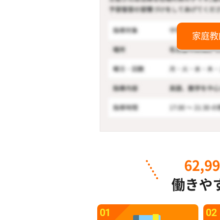
家庭教
62,9
働きや
01
02