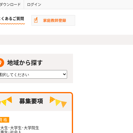
ダウンロード
ログイン
よくあるご質問
地域から探す
資 格
大生･大学生･大学院生
専生･社会人