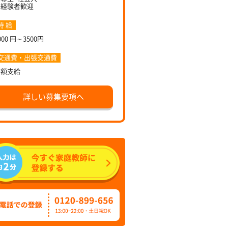
未経験者歓迎
時 給
000 円～3500円
交通費・出張交通費
全額支給
詳しい募集要項へ