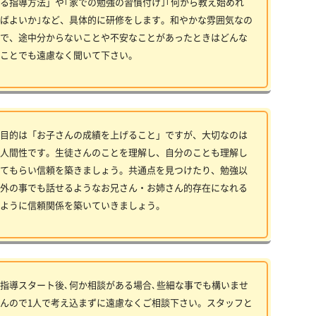
る指導方法」や｢家での勉強の習慣付け｣｢何から教え始めれ
ばよいか｣など、具体的に研修をします。和やかな雰囲気なの
で、途中分からないことや不安なことがあったときはどんな
ことでも遠慮なく聞いて下さい。
目的は「お子さんの成績を上げること」ですが、大切なのは
人間性です。生徒さんのことを理解し、自分のことも理解し
てもらい信頼を築きましょう。共通点を見つけたり、勉強以
外の事でも話せるようなお兄さん・お姉さん的存在になれる
ように信頼関係を築いていきましょう。
指導スタート後､何か相談がある場合､些細な事でも構いませ
んので1人で考え込まずに遠慮なくご相談下さい。スタッフと