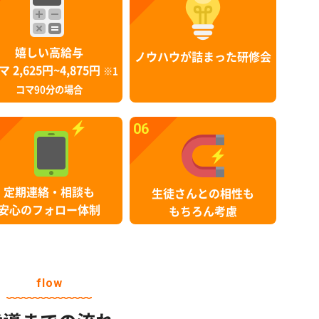
嬉しい高給与
ノウハウが詰まった研修会
マ 2,625円~4,875円
※1
コマ90分の場合
06
定期連絡・相談も
生徒さんとの相性も
安心のフォロー体制
もちろん考慮
flow