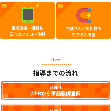
05
06
定期連絡・相談も
生徒さんとの相性も
安心のフォロー体制
もちろん考慮
flow
指導までの流れ
step 1
WEBから家庭教師登録
step 2