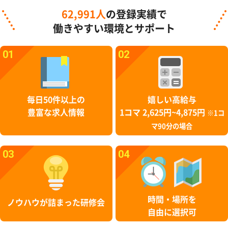
62,991人
の登録実績で
働きやすい環境とサポート
01
02
毎日50件以上の
嬉しい高給与
豊富な求人情報
1コマ 2,625円~4,875円
※1コ
マ90分の場合
03
04
時間・場所を
ノウハウが詰まった研修会
自由に選択可