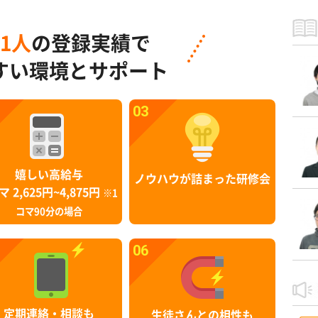
91人
の登録実績で
すい環境とサポート
03
嬉しい高給与
ノウハウが詰まった研修会
マ 2,625円~4,875円
※1
コマ90分の場合
06
定期連絡・相談も
生徒さんとの相性も