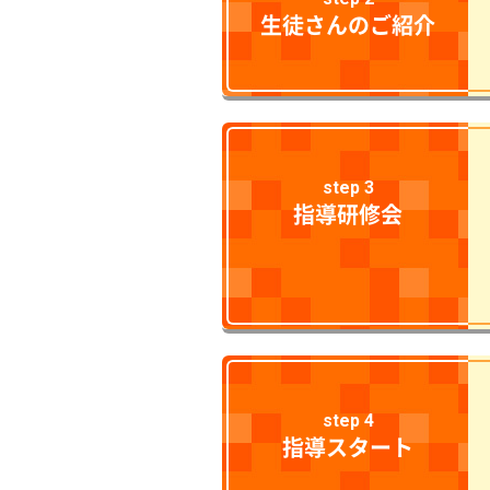
生徒さんのご紹介
step 3
指導研修会
step 4
指導スタート