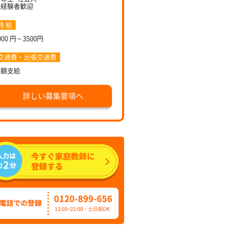
未経験者歓迎
時 給
000 円～3500円
交通費・出張交通費
全額支給
詳しい募集要項へ