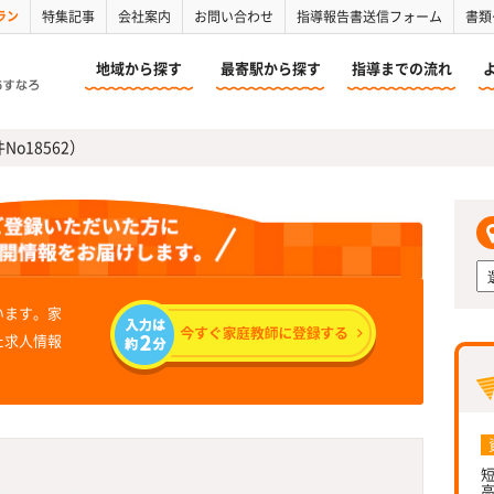
ラン
特集記事
会社案内
お問い合わせ
指導報告書送信フォーム
書類
地域から探す
最寄駅から探す
指導までの流れ
No18562）
います。家
た求人情報
短
高