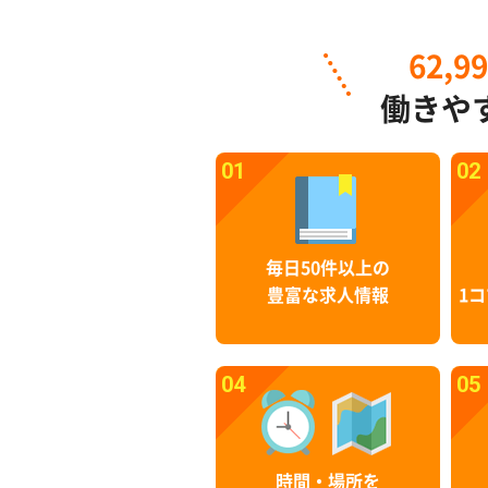
62,9
働きや
01
02
毎日50件以上の
豊富な求人情報
1コ
04
05
時間・場所を