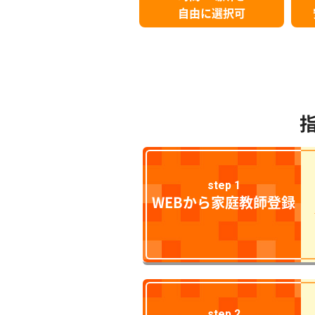
自由に選択可
step 1
WEBから家庭教師登録
step 2