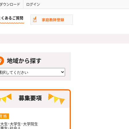
ダウンロード
ログイン
よくあるご質問
地域から探す
資 格
大生･大学生･大学院生
専生･社会人