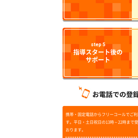
step 5
指導スタート後の
サポート
携帯・固定電話からフリーコールでご利
す。平日・土日祝日の13時～22時まで
おります。