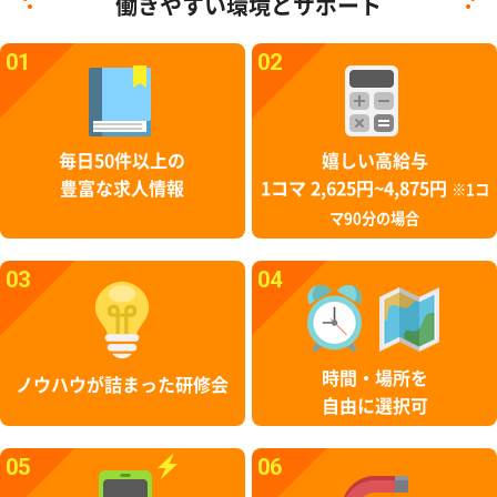
働きやすい環境とサポート
01
02
毎日50件以上の
嬉しい高給与
豊富な求人情報
1コマ 2,625円~4,875円
※1コ
マ90分の場合
03
04
時間・場所を
ノウハウが詰まった研修会
自由に選択可
05
06