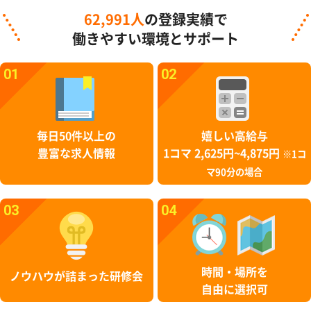
62,991人
の登録実績で
働きやすい環境とサポート
01
02
毎日50件以上の
嬉しい高給与
豊富な求人情報
1コマ 2,625円~4,875円
※1コ
マ90分の場合
03
04
時間・場所を
ノウハウが詰まった研修会
自由に選択可