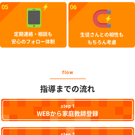
05
06
定期連絡・相談も
生徒さんとの相性も
安心のフォロー体制
もちろん考慮
flow
指導までの流れ
step 1
WEBから家庭教師登録
step 2