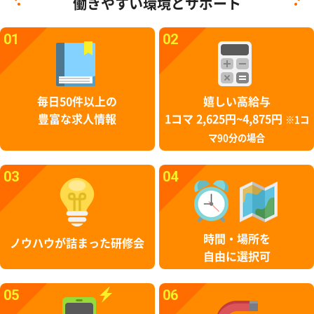
働きやすい環境とサポート
01
02
毎日50件以上の
嬉しい高給与
豊富な求人情報
1コマ 2,625円~4,875円
※1コ
マ90分の場合
03
04
時間・場所を
ノウハウが詰まった研修会
自由に選択可
05
06