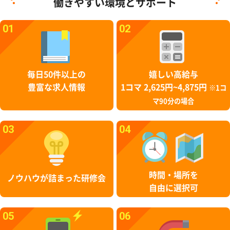
働きやすい環境とサポート
01
02
毎日50件以上の
嬉しい高給与
豊富な求人情報
1コマ 2,625円~4,875円
※1コ
マ90分の場合
03
04
時間・場所を
ノウハウが詰まった研修会
自由に選択可
05
06