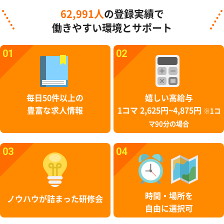
62,991人
の登録実績で
働きやすい環境とサポート
01
02
毎日50件以上の
嬉しい高給与
豊富な求人情報
1コマ 2,625円~4,875円
※1コ
マ90分の場合
03
04
時間・場所を
ノウハウが詰まった研修会
自由に選択可