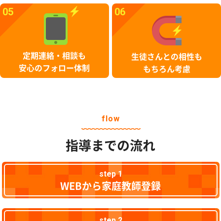
05
06
定期連絡・相談も
生徒さんとの相性も
安心のフォロー体制
もちろん考慮
flow
指導までの流れ
step 1
WEBから家庭教師登録
step 2