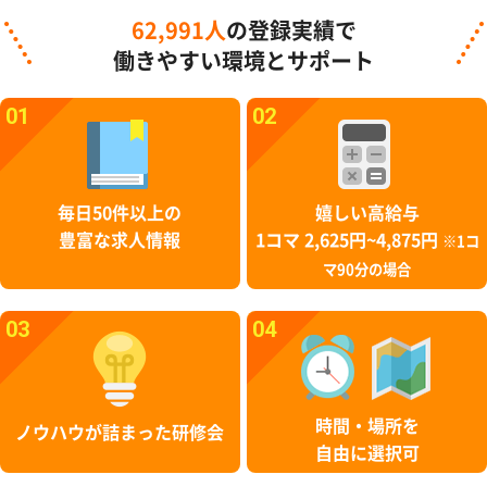
62,991人
の登録実績で
働きやすい環境とサポート
01
02
毎日50件以上の
嬉しい高給与
豊富な求人情報
1コマ 2,625円~4,875円
※1コ
マ90分の場合
03
04
時間・場所を
ノウハウが詰まった研修会
自由に選択可