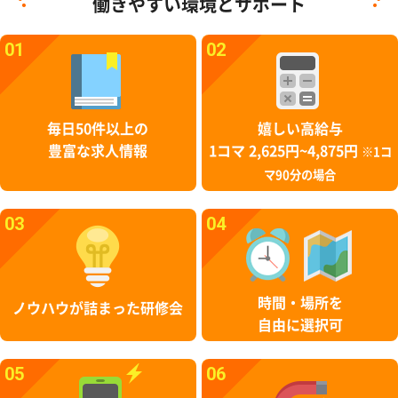
働きやすい環境とサポート
01
02
毎日50件以上の
嬉しい高給与
豊富な求人情報
1コマ 2,625円~4,875円
※1コ
マ90分の場合
03
04
時間・場所を
ノウハウが詰まった研修会
自由に選択可
05
06