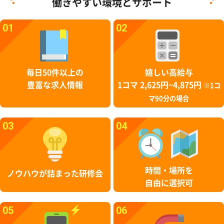
働きやすい環境とサポート
01
02
毎日50件以上の
嬉しい高給与
豊富な求人情報
1コマ 2,625円~4,875円
※1コ
マ90分の場合
03
04
時間・場所を
ノウハウが詰まった研修会
自由に選択可
05
06