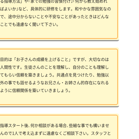
る指導方法」や｢家での勉強の習慣付け｣｢何から教え始めれ
ばよいか｣など、具体的に研修をします。和やかな雰囲気なの
で、途中分からないことや不安なことがあったときはどんな
ことでも遠慮なく聞いて下さい。
目的は「お子さんの成績を上げること」ですが、大切なのは
人間性です。生徒さんのことを理解し、自分のことも理解し
てもらい信頼を築きましょう。共通点を見つけたり、勉強以
外の事でも話せるようなお兄さん・お姉さん的存在になれる
ように信頼関係を築いていきましょう。
指導スタート後､何か相談がある場合､些細な事でも構いませ
んので1人で考え込まずに遠慮なくご相談下さい。スタッフと