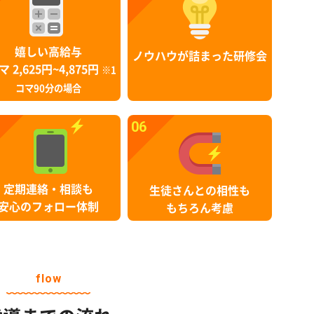
嬉しい高給与
ノウハウが詰まった研修会
マ 2,625円~4,875円
※1
コマ90分の場合
06
定期連絡・相談も
生徒さんとの相性も
安心のフォロー体制
もちろん考慮
flow