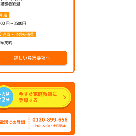
未経験者歓迎
時 給
000 円～3500円
交通費・出張交通費
全額支給
詳しい募集要項へ