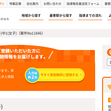
ラン
特集記事
会社案内
お問い合わせ
指導報告書送信フォーム
書類
地域から探す
最寄駅から探す
指導までの流れ
)中1(女子)（案件No11846）
います。家
た求人情報
)
短
高