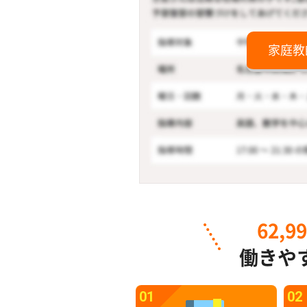
家庭教
62,9
働きや
01
02