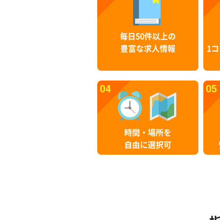
毎日50件以上の
豊富な求人情報
1コ
04
05
時間・場所を
自由に選択可