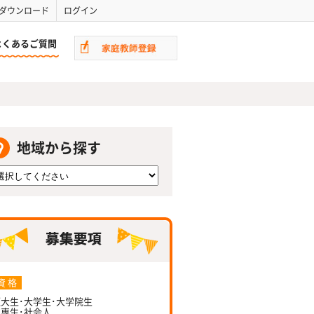
ダウンロード
ログイン
よくあるご質問
地域から探す
資 格
大生･大学生･大学院生
専生･社会人