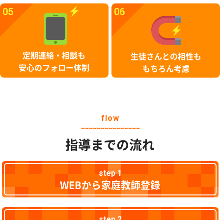
05
06
定期連絡・相談も
生徒さんとの相性も
安心のフォロー体制
もちろん考慮
flow
指導までの流れ
step 1
WEBから家庭教師登録
step 2