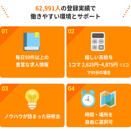
62,991人
の登録実績で
働きやすい環境とサポート
01
02
毎日50件以上の
嬉しい高給与
豊富な求人情報
1コマ 2,625円~4,875円
※1コ
マ90分の場合
03
04
時間・場所を
ノウハウが詰まった研修会
自由に選択可