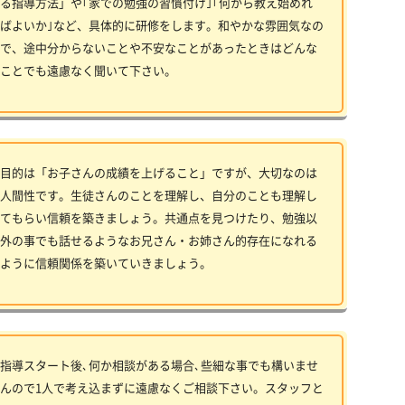
る指導方法」や｢家での勉強の習慣付け｣｢何から教え始めれ
ばよいか｣など、具体的に研修をします。和やかな雰囲気なの
で、途中分からないことや不安なことがあったときはどんな
ことでも遠慮なく聞いて下さい。
目的は「お子さんの成績を上げること」ですが、大切なのは
人間性です。生徒さんのことを理解し、自分のことも理解し
てもらい信頼を築きましょう。共通点を見つけたり、勉強以
外の事でも話せるようなお兄さん・お姉さん的存在になれる
ように信頼関係を築いていきましょう。
指導スタート後､何か相談がある場合､些細な事でも構いませ
んので1人で考え込まずに遠慮なくご相談下さい。スタッフと