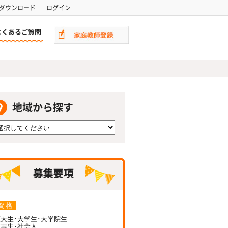
ダウンロード
ログイン
よくあるご質問
地域から探す
資 格
大生･大学生･大学院生
専生･社会人