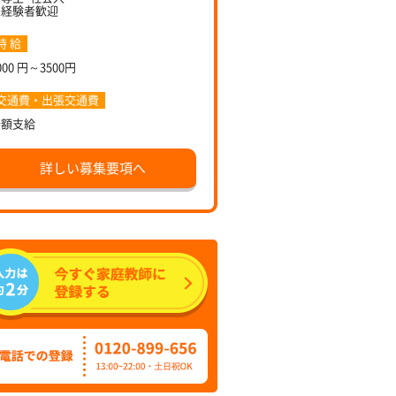
未経験者歓迎
時 給
000 円～3500円
交通費・出張交通費
全額支給
詳しい募集要項へ