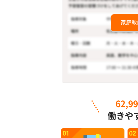
家庭教
62,9
働きや
01
02