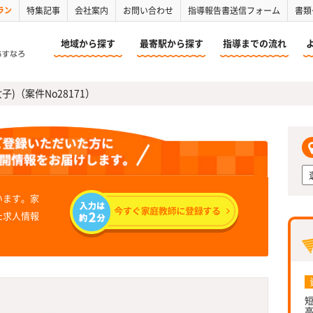
ラン
特集記事
会社案内
お問い合わせ
指導報告書送信フォーム
書類
地域から探す
最寄駅から探す
指導までの流れ
子)（案件No28171）
います。家
た求人情報
短
高