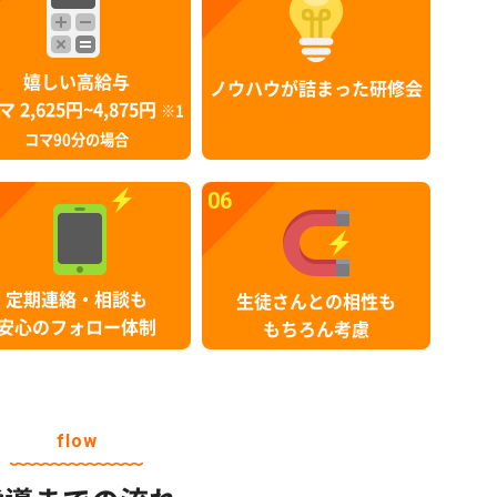
嬉しい高給与
ノウハウが詰まった研修会
マ 2,625円~4,875円
※1
コマ90分の場合
06
定期連絡・相談も
生徒さんとの相性も
安心のフォロー体制
もちろん考慮
flow