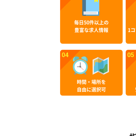
毎日50件以上の
豊富な求人情報
1コ
04
05
時間・場所を
自由に選択可