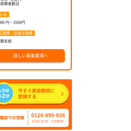
未経験者歓迎
時 給
000 円～3500円
交通費・出張交通費
全額支給
詳しい募集要項へ