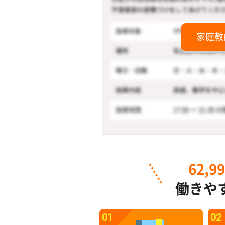
家庭教
62,9
働きや
01
02