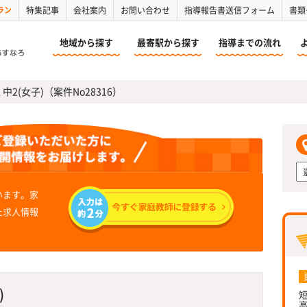
ラン
特集記事
会社案内
お問い合わせ
指導報告書送信フォーム
書類
地域から探す
最寄駅から探す
指導までの流れ
2(女子)（案件No28316）
います。家
た求人情報
)
短
高