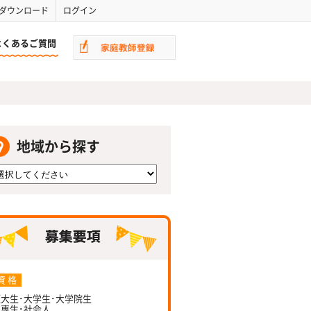
ダウンロード
ログイン
よくあるご質問
地域から探す
資 格
大生･大学生･大学院生
専生･社会人