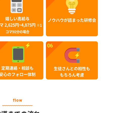
嬉しい高給与
ノウハウが詰まった研修会
マ 2,625円~4,875円
※1
コマ90分の場合
06
定期連絡・相談も
生徒さんとの相性も
安心のフォロー体制
もちろん考慮
flow