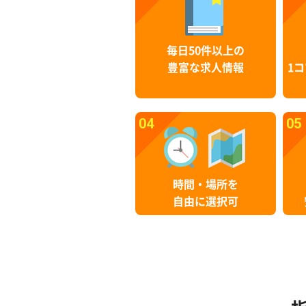
毎日50件以上の
豊富な求人情報
1コ
04
05
時間・場所を
自由に選択可