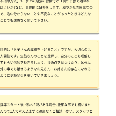
る指導方法」や｢家での勉強の習慣付け｣｢何から教え始めれ
ばよいか｣など、具体的に研修をします。和やかな雰囲気なの
で、途中分からないことや不安なことがあったときはどんな
ことでも遠慮なく聞いて下さい。
目的は「お子さんの成績を上げること」ですが、大切なのは
人間性です。生徒さんのことを理解し、自分のことも理解し
てもらい信頼を築きましょう。共通点を見つけたり、勉強以
外の事でも話せるようなお兄さん・お姉さん的存在になれる
ように信頼関係を築いていきましょう。
指導スタート後､何か相談がある場合､些細な事でも構いませ
んので1人で考え込まずに遠慮なくご相談下さい。スタッフと