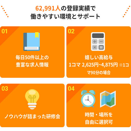
62,991人
の登録実績で
働きやすい環境とサポート
01
02
毎日50件以上の
嬉しい高給与
豊富な求人情報
1コマ 2,625円~4,875円
※1コ
マ90分の場合
03
04
時間・場所を
ノウハウが詰まった研修会
自由に選択可