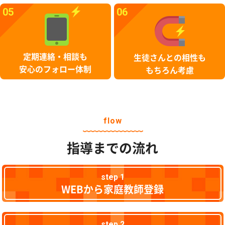
05
06
定期連絡・相談も
生徒さんとの相性も
安心のフォロー体制
もちろん考慮
flow
指導までの流れ
step 1
WEBから家庭教師登録
step 2