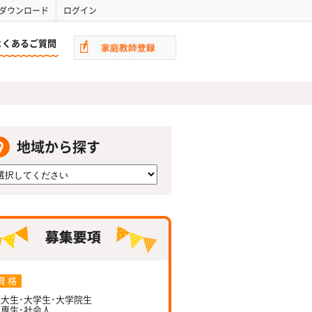
ダウンロード
ログイン
よくあるご質問
地域から探す
資 格
大生･大学生･大学院生
専生･社会人