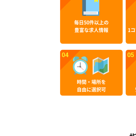
毎日50件以上の
豊富な求人情報
1コ
04
05
時間・場所を
自由に選択可