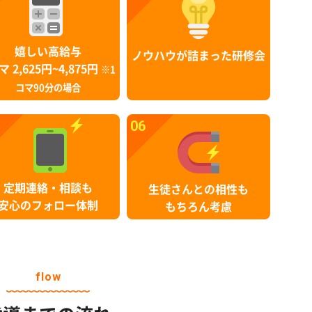
嬉しい高給与
ノウハウが詰まった研修会
マ 2,625円~4,875円
※1
コマ90分の場合
06
定期連絡・相談も
生徒さんとの相性も
安心のフォロー体制
もちろん考慮
flow