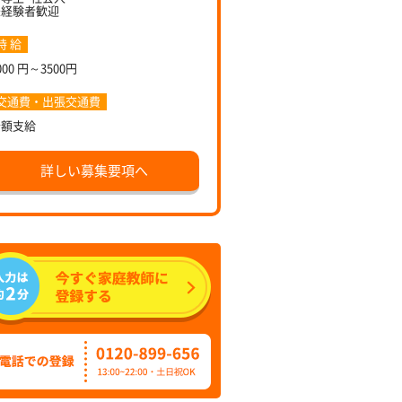
未経験者歓迎
時 給
000 円～3500円
交通費・出張交通費
全額支給
詳しい募集要項へ