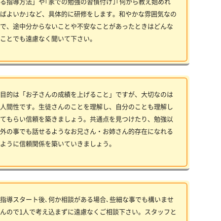
る指導方法」や｢家での勉強の習慣付け｣｢何から教え始めれ
ばよいか｣など、具体的に研修をします。和やかな雰囲気なの
で、途中分からないことや不安なことがあったときはどんな
ことでも遠慮なく聞いて下さい。
目的は「お子さんの成績を上げること」ですが、大切なのは
人間性です。生徒さんのことを理解し、自分のことも理解し
てもらい信頼を築きましょう。共通点を見つけたり、勉強以
外の事でも話せるようなお兄さん・お姉さん的存在になれる
ように信頼関係を築いていきましょう。
指導スタート後､何か相談がある場合､些細な事でも構いませ
んので1人で考え込まずに遠慮なくご相談下さい。スタッフと