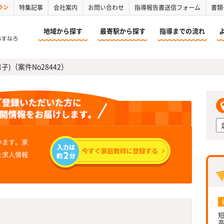
ラン
特集記事
会社案内
お問い合わせ
指導報告書送信フォーム
書類
地域から探す
最寄駅から探す
指導までの流れ
子)（案件No28442）
います。家
た求人情報
短
高