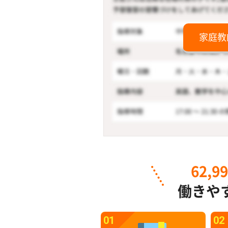
家庭教
62,9
働きや
01
02