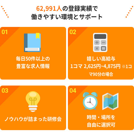
62,991人
の登録実績で
働きやすい環境とサポート
01
02
毎日50件以上の
嬉しい高給与
豊富な求人情報
1コマ 2,625円~4,875円
※1コ
マ90分の場合
03
04
時間・場所を
ノウハウが詰まった研修会
自由に選択可