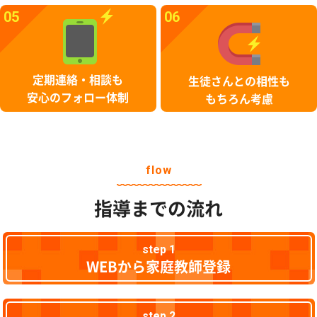
05
06
定期連絡・相談も
生徒さんとの相性も
安心のフォロー体制
もちろん考慮
flow
指導までの流れ
step 1
WEBから家庭教師登録
step 2