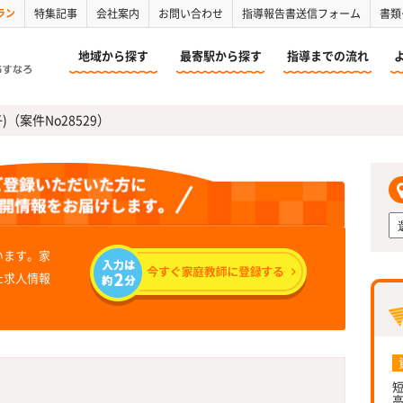
ラン
特集記事
会社案内
お問い合わせ
指導報告書送信フォーム
書類
地域から探す
最寄駅から探す
指導までの流れ
)（案件No28529）
います。家
た求人情報
短
高