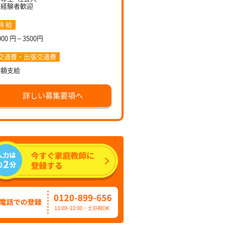
未経験者歓迎
時 給
000 円～3500円
交通費・出張交通費
全額支給
詳しい募集要項へ