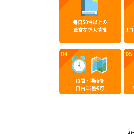
毎日50件以上の
豊富な求人情報
1コ
04
05
時間・場所を
自由に選択可