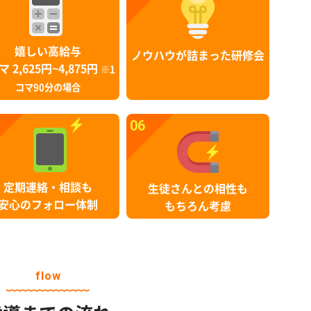
嬉しい高給与
ノウハウが詰まった研修会
マ 2,625円~4,875円
※1
コマ90分の場合
06
定期連絡・相談も
生徒さんとの相性も
安心のフォロー体制
もちろん考慮
flow