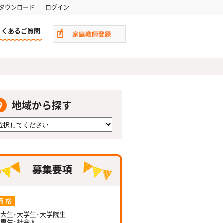
ダウンロード
ログイン
よくあるご質問
地域から探す
資 格
大生･大学生･大学院生
専生･社会人