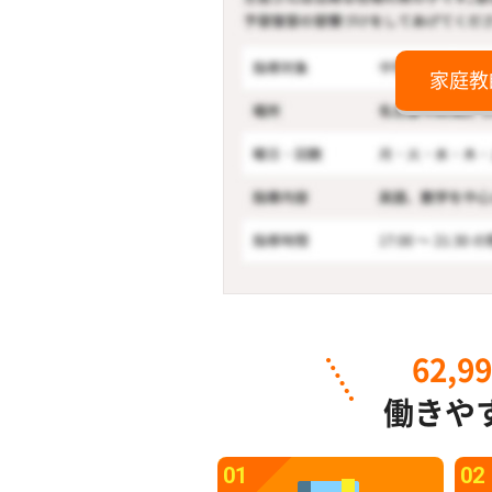
家庭教
62,9
働きや
01
02