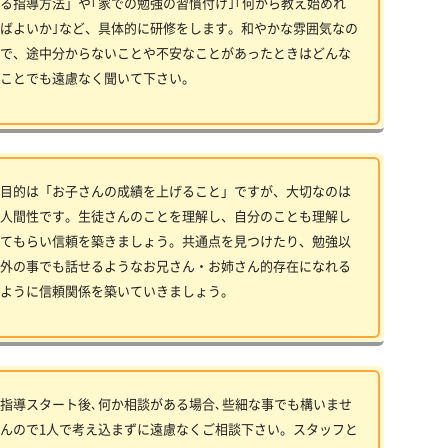
る指導方法」や｢家での勉強の習慣付け｣｢何から教え始めれ
ばよいか｣など、具体的に研修をします。和やかな雰囲気なの
で、途中分からないことや不安なことがあったときはどんな
ことでも遠慮なく聞いて下さい。
目的は「お子さんの成績を上げること」ですが、大切なのは
人間性です。生徒さんのことを理解し、自分のことも理解し
てもらい信頼を築きましょう。共通点を見つけたり、勉強以
外の事でも話せるようなお兄さん・お姉さん的存在になれる
ように信頼関係を築いていきましょう。
指導スタート後､何か相談がある場合､些細な事でも構いませ
んので1人で考え込まずに遠慮なくご相談下さい。スタッフと