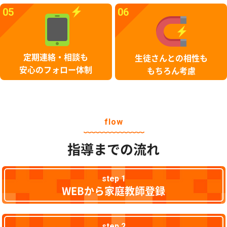
05
06
定期連絡・相談も
生徒さんとの相性も
安心のフォロー体制
もちろん考慮
flow
指導までの流れ
step 1
WEBから家庭教師登録
step 2