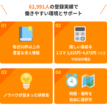
62,991人
の登録実績で
働きやすい環境とサポート
01
02
毎日50件以上の
嬉しい高給与
豊富な求人情報
1コマ 2,625円~4,875円
※1コ
マ90分の場合
03
04
時間・場所を
ノウハウが詰まった研修会
自由に選択可