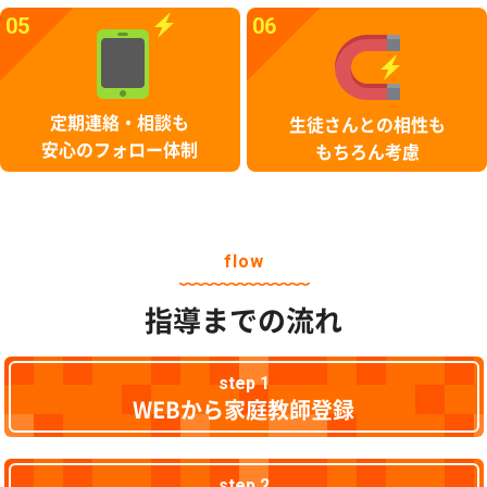
05
06
定期連絡・相談も
生徒さんとの相性も
安心のフォロー体制
もちろん考慮
flow
指導までの流れ
step 1
WEBから家庭教師登録
step 2