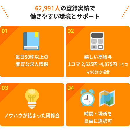
62,991人
の登録実績で
働きやすい環境とサポート
01
02
毎日50件以上の
嬉しい高給与
豊富な求人情報
1コマ 2,625円~4,875円
※1コ
マ90分の場合
03
04
時間・場所を
ノウハウが詰まった研修会
自由に選択可